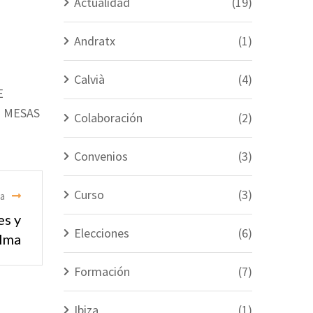
Actualidad
(19)
Andratx
(1)
Calvià
(4)
E
O MESAS
Colaboración
(2)
Convenios
(3)
Curso
(3)
ia
es y
Elecciones
(6)
lma
Formación
(7)
Ibiza
(1)