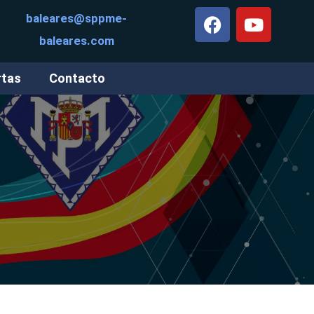
baleares@sppme-
baleares.com
rtas
Contacto