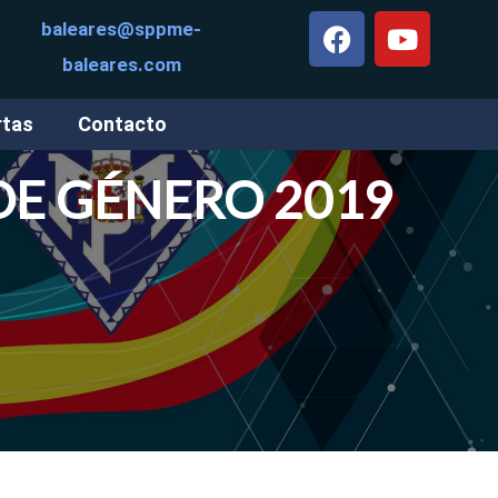
baleares@sppme-
baleares.com
rtas
Contacto
DE GÉNERO 2019