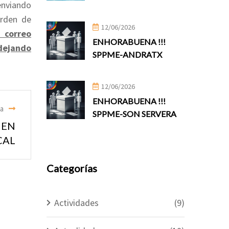
enviando
orden de
12/06/2026
 correo
ENHORABUENA !!!
dejando
SPPME-ANDRATX
12/06/2026
ENHORABUENA !!!
ia
SPPME-SON SERVERA
 EN
CAL
Categorías
Actividades
(9)